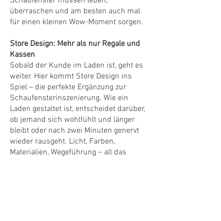
Schaufenster müssen leben,
überraschen und am besten auch mal
für einen kleinen Wow-Moment sorgen.
Store Design: Mehr als nur Regale und
Kassen
Sobald der Kunde im Laden ist, geht es
weiter. Hier kommt Store Design ins
Spiel – die perfekte Ergänzung zur
Schaufensterinszenierung. Wie ein
Laden gestaltet ist, entscheidet darüber,
ob jemand sich wohlfühlt und länger
bleibt oder nach zwei Minuten genervt
wieder rausgeht. Licht, Farben,
Materialien, Wegeführung – all das
beeinflusst die Wahrnehmung.
Und ja, der Klassiker: Kunden sollen
sich nicht wie in einem Labyrinth fühlen,
sondern intuitiv wissen, wo sie was
finden. Ein durchdachtes Store Design
sorgt dafür, dass die Marke und das