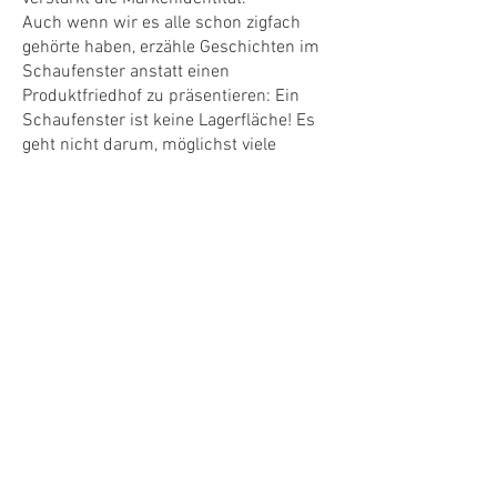
Auch wenn wir es alle schon zigfach
gehörte haben, erzähle Geschichten im
Schaufenster anstatt einen
Produktfriedhof zu präsentieren: Ein
Schaufenster ist keine Lagerfläche! Es
geht nicht darum, möglichst viele
Produkte zu zeigen, sondern darum, eine
Atmosphäre zu schaffen, die die eigene
Marke stärkt.
Schaufenster im Marketing-Mix
Viele Marken stecken ihr
Marketingbudget in digitale Kampagnen,
Influencer-Kooperationen und Social Ads
– dabei liegt eines der stärksten
Verkaufsinstrumente direkt vor der Tür!
Ein gutes Schaufenster steigert die
Markenbekanntheit
, indem es die visuelle