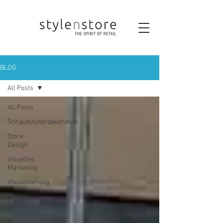
BLOG
All Posts
All Posts
Schaufensterdekoration
Store
Design
Visuelles
Marketing
Visualisierung
Produkt
Design