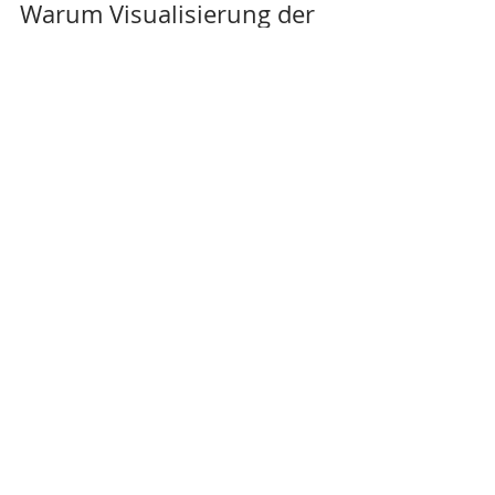
Anke Lindermann
17. Feb. 2025
2 Min. Lesezeit
Von der Idee zur Realität –
Warum Visualisierung der
Gamechanger ist
Dank moderner 3D-Technik lassen sich Designs,
Konzepte und Produkte schon vor der Produktion
realitätsnah visualisieren.